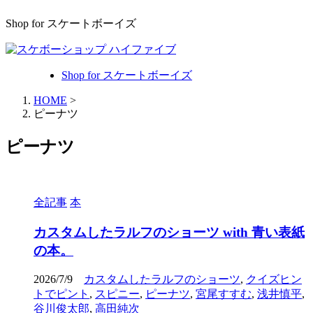
Shop for スケートボーイズ
Shop for スケートボーイズ
HOME
>
ピーナツ
ピーナツ
全記事
本
カスタムしたラルフのショーツ with 青い表紙
の本。
2026/7/9
カスタムしたラルフのショーツ
,
クイズヒン
トでピント
,
スピニー
,
ピーナツ
,
宮尾すすむ
,
浅井慎平
,
谷川俊太郎
,
高田純次